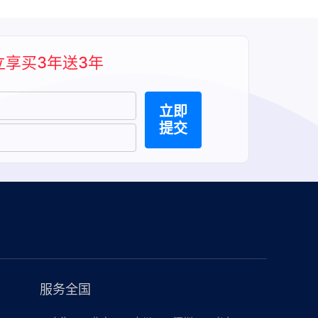
立享买3年送3年
立即
提交
服务全国