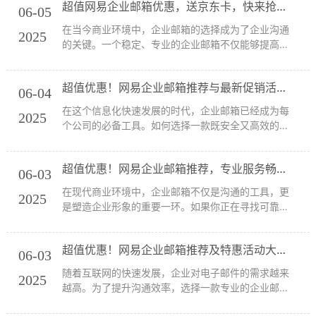
超值网易企业邮箱优惠，送京东卡，快来抢购吧！
你一定不能错过网易企业邮箱的最新优惠！下面就让
06-05
我们...
在当今商业环境中，企业邮箱的选择成为了企业沟通
2025
的关键。一个稳定、专业的企业邮箱不仅能够提高工
作效率，还能为企业形象加分。网易企业邮箱凭借其
丰富的功能和超值的优惠活动，成为了众多企业的首
超值优惠！网易企业邮箱推荐与最新促销活动详解
选。今天，我们将为您介绍网易企业邮箱的最新优
06-04
惠，帮...
在这个信息化快速发展的时代，企业邮箱已经成为每
2025
个公司的必备工具。如何选择一款既安全又高效的企
业邮箱呢？今天，我们要给大家推荐的是网易企业邮
箱，它凭借多年的技术积累和卓越的服务，成为了众
超值优惠！网易企业邮箱推荐，专业服务畅享无限容量！
多企业的首选。而现在，网易企业邮箱还推出了超值
06-03
优惠...
在现代商业环境中，企业邮箱不仅是沟通的工具，更
2025
是塑造企业形象的重要一环。如果你正在寻找可靠且
具性价比的企业邮箱服务，那么网易企业邮箱绝对不
容错过！作为国内最资深的电子邮件运营厂商，网易
超值优惠！网易企业邮箱推荐及特惠活动大揭秘！
自1997年推出首个电子邮件系统（163邮箱）以来...
06-03
随着互联网的快速发展，企业对电子邮件的需求越来
2025
越高。为了提升沟通效率，选择一款专业的企业邮箱
尤为重要。今天，我们为大家推荐网易企业邮箱，并