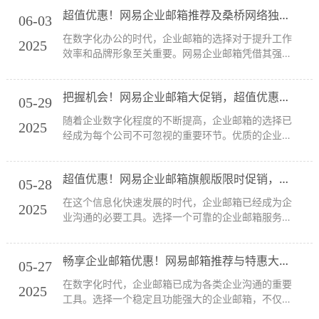
介绍一些超值优惠，让您在提升工作效率的同时，享
超值优惠！网易企业邮箱推荐及桑桥网络独家礼包！
受实实在在的优惠。 在写作中选择网易企业邮箱，...
06-03
在数字化办公的时代，企业邮箱的选择对于提升工作
2025
效率和品牌形象至关重要。网易企业邮箱凭借其强大
的功能和优惠的价格，成为众多企业的首选。今天，
我们将为您详细介绍网易企业邮箱的最新优惠，以及
把握机会！网易企业邮箱大促销，超值优惠不容错过！
为何桑桥网络是您理想的合作伙伴。 不容错过的网...
05-29
随着企业数字化程度的不断提高，企业邮箱的选择已
2025
经成为每个公司不可忽视的重要环节。优质的企业邮
箱不仅能提高工作效率，还能提升企业形象。今天，
我们来聊聊网易企业邮箱的最新优惠，帮助你选择最
超值优惠！网易企业邮箱旗舰版限时促销，赶快抢购！
适合的邮箱服务，让你的企业在竞争中脱颖而出！ ...
05-28
在这个信息化快速发展的时代，企业邮箱已经成为企
2025
业沟通的必要工具。选择一个可靠的企业邮箱服务，
不但能提升企业形象，还能提高团队的沟通效率。网
易企业邮箱凭借其强大的技术支持和优质的服务，成
畅享企业邮箱优惠！网易邮箱推荐与特惠大揭秘！
为众多企业的首选。在此，我们为您推荐网易企业邮
05-27
箱的...
在数字化时代，企业邮箱已成为各类企业沟通的重要
2025
工具。选择一个稳定且功能强大的企业邮箱，不仅能
提升工作效率，还能增强企业形象。今天，我们来聊