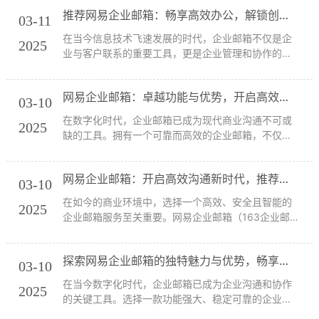
越的功能和无可比拟的优势，成为了众多企业的首
推荐网易企业邮箱：畅享高效办公，解锁创新功能与卓越优势
选。本文将深入探讨网易企业邮箱的特色功能和优
03-11
势，并推...
在当今信息技术飞速发展的时代，企业邮箱不仅是企
2025
业与客户联系的重要工具，更是企业管理和协作的关
键平台。网易企业邮箱（163企业邮箱）作为国内领
先的企业邮箱服务提供商，以其独特的功能和卓越的
网易企业邮箱：卓越功能与优势，开启高效沟通新体验
性能，成为众多企业的首选。在本文中，我们将深入
03-10
探...
在数字化时代，企业邮箱已成为现代商业沟通不可或
2025
缺的工具。拥有一个可靠而高效的企业邮箱，不仅能
提升企业的沟通效率，还能增强企业的专业形象。在
众多企业邮箱服务中，网易企业邮箱以其卓越的功能
网易企业邮箱：开启高效沟通新时代，推荐理由与特色功能详解
和独特的优势，赢得了众多企业的青睐。本文将详细
03-10
探讨...
在如今的商业环境中，选择一个高效、安全且智能的
2025
企业邮箱服务至关重要。网易企业邮箱（163企业邮
箱）凭借其卓越的功能和优质的服务，成为众多企业
的不二之选。本文将详细介绍网易企业邮箱的特色功
探索网易企业邮箱的独特魅力与优势，畅享高效办公体验推荐理由
能及其优势，并探讨为什么推荐网易企业邮箱作为企
03-10
业...
在当今数字化时代，企业邮箱已成为企业沟通和协作
2025
的关键工具。选择一款功能强大、稳定可靠的企业邮
箱服务，不仅能够提升企业的沟通效率，还能为企业