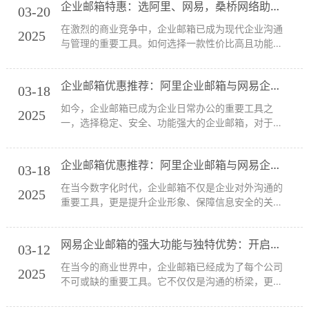
企业邮箱特惠：选阿里、网易，桑桥网络助您省钱省心！
和网易企业邮箱，以及企业邮箱服务专家桑桥网络提
03-20
供的...
在激烈的商业竞争中，企业邮箱已成为现代企业沟通
2025
与管理的重要工具。如何选择一款性价比高且功能强
大的企业邮箱是许多企业面临的挑战。今天，我们将
为您推荐两款国内优秀的企业邮箱产品——阿里企业
企业邮箱优惠推荐：阿里企业邮箱与网易企业邮箱最新促销信息
邮箱和网易企业邮箱，并介绍一位专业的企业邮箱服
03-18
务商...
如今，企业邮箱已成为企业日常办公的重要工具之
2025
一，选择稳定、安全、功能强大的企业邮箱，对于企
业沟通效率和业务发展至关重要。国内知名的两大企
业邮箱品牌——阿里企业邮箱和网易企业邮箱，凭借
企业邮箱优惠推荐：阿里企业邮箱与网易企业邮箱全面解析
卓越的稳定性和专业服务，备受众多企业用户的认
03-18
可。本...
在当今数字化时代，企业邮箱不仅是企业对外沟通的
2025
重要工具，更是提升企业形象、保障信息安全的关
键。面对市场上众多的企业邮箱服务商，如何选择一
款性价比高、稳定可靠的企业邮箱成为许多企业的难
网易企业邮箱的强大功能与独特优势：开启高效沟通新体验
题。本文将为您推荐两款国内知名企业邮箱——阿里
03-12
企业...
在当今的商业世界中，企业邮箱已经成为了每个公司
2025
不可或缺的重要工具。它不仅仅是沟通的桥梁，更是
信息安全、品牌形象的载体。网易企业邮箱凭借其卓